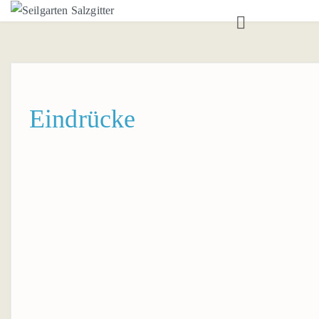
ANGEBOT
TEAMTRAININGS
SEILGARTEN
Eindrücke
AUSBILDUNG
BOULDERRAUM
BOULDERTRAINING
AUSBILDUNGEN
KONTAKT
ANSPRECHPARTNER*IN