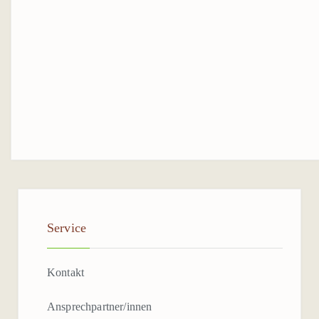
TERMIN BUCHEN
INFOS
WIR STELLEN UNS VOR
UNSER LEITBILD
GESCHICHTE
STANDORTBESCHREIBUNG
ANSPRECHPARTNER*IN
Service
PARTNER / KOOPERATIONEN
DOWNLOADS
Kontakt
MEDIEN
Ansprechpartner/innen