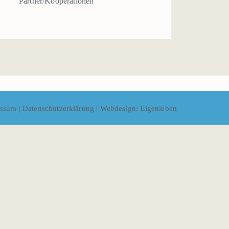
Partner/Kooperationen
essum
|
Datenschutzerklärung
|
Webdesign: Eigenleben