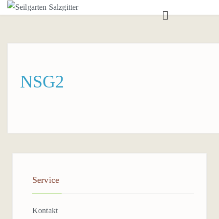
ANGEBOT
TEAMTRAININGS
SEILGARTEN
NSG2
AUSBILDUNG
BOULDERRAUM
BOULDERTRAINING
AUSBILDUNGEN
Service
KONTAKT
ANSPRECHPARTNER*IN
Kontakt