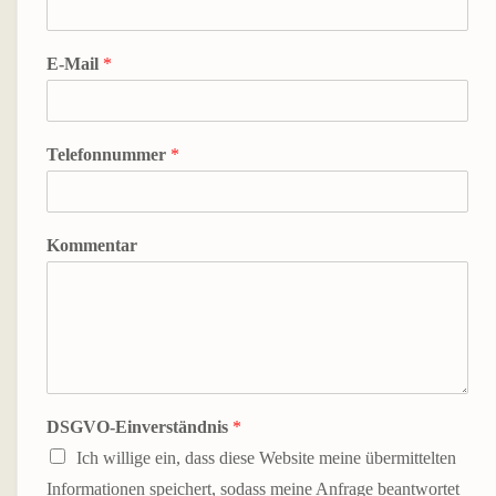
TERMIN BUCHEN
INFOS
E-Mail
*
WIR STELLEN UNS VOR
Telefonnummer
*
UNSER LEITBILD
GESCHICHTE
Kommentar
STANDORTBESCHREIBUNG
ANSPRECHPARTNER*IN
PARTNER / KOOPERATIONEN
DOWNLOADS
DSGVO-Einverständnis
*
Ich willige ein, dass diese Website meine übermittelten
MEDIEN
Informationen speichert, sodass meine Anfrage beantwortet