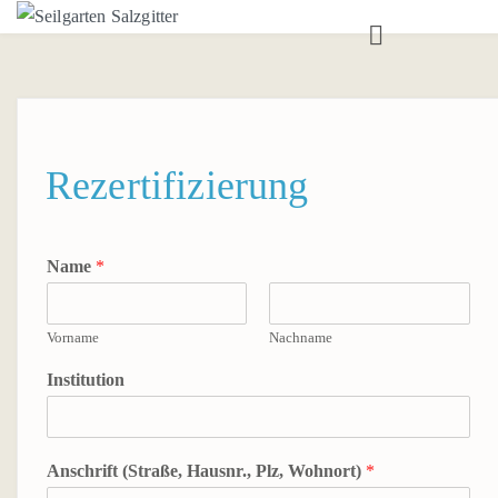
ANGEBOT
TEAMTRAININGS
SEILGARTEN
Rezertifizierung
AUSBILDUNG
BOULDERRAUM
Name
*
BOULDERTRAINING
Vorname
Nachname
AUSBILDUNGEN
Institution
KONTAKT
ANSPRECHPARTNER*IN
Anschrift (Straße, Hausnr., Plz, Wohnort)
*