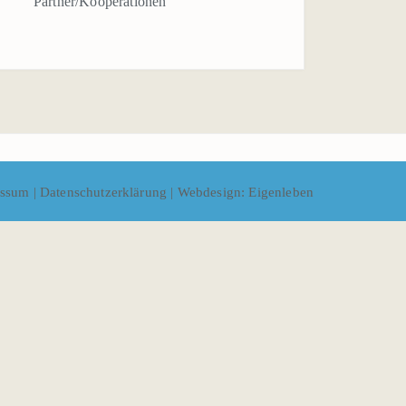
Partner/Kooperationen
essum
|
Datenschutzerklärung
|
Webdesign: Eigenleben