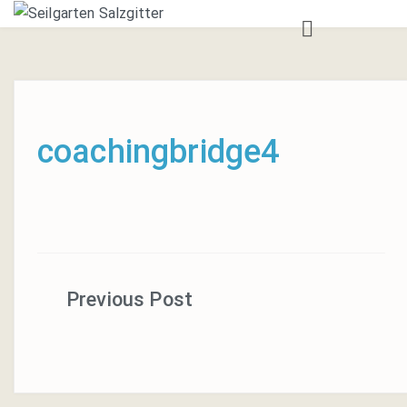
ANGEBOT
TEAMTRAININGS
SEILGARTEN
coachingbridge4
AUSBILDUNG
BOULDERRAUM
BOULDERTRAINING
AUSBILDUNGEN
Beitragsnavigation
KONTAKT
ANSPRECHPARTNER*IN