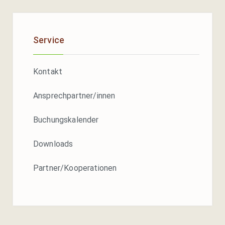
TERMIN BUCHEN
INFOS
Service
WIR STELLEN UNS VOR
Kontakt
UNSER LEITBILD
GESCHICHTE
Ansprechpartner/innen
STANDORTBESCHREIBUNG
Buchungskalender
ANSPRECHPARTNER*IN
Downloads
PARTNER / KOOPERATIONEN
Partner/Kooperationen
DOWNLOADS
MEDIEN