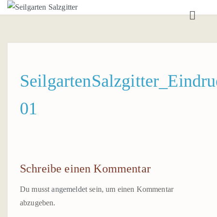
A
TEAMTRAININGS
SEILGARTEN
SeilgartenSalzgitter_Eindr
AUSBILDUNG
01
BOULDERRAUM
BOULDERTRAINING
AUSBIL
Schreibe einen Kommentar
K
Du musst
angemeldet
sein, um einen Kommentar
ANSPRECHPARTNER*IN
abzugeben.