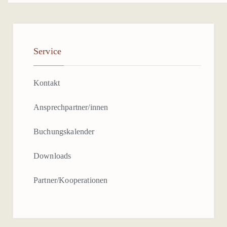
TERMIN BUCHEN
WIR STELLEN UNS VOR
Service
UNSER LEITBILD
Kontakt
GESCHICHTE
Ansprechpartner/innen
STANDORTBESCHREIBUNG
Buchungskalender
ANSPRECHPARTNER*IN
Downloads
PARTNER / KOOPERATIONEN
Partner/Kooperationen
DOWNLOADS
MEDIEN