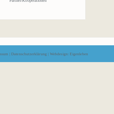
Partner/Kooperationen
essum
|
Datenschutzerklärung
|
Webdesign: Eigenleben