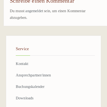
Schreibe einen Kommentar
TERMIN BUCHEN
Du musst
angemeldet
sein, um einen Kommentar
INFOS
abzugeben.
WIR STELLEN UNS VOR
UNSER LEITBILD
GESCHICHTE
Service
STANDORTBESCHREIBUNG
Kontakt
ANSPRECHPARTNER*IN
Ansprechpartner/innen
PARTNER / KOOPERATIONEN
Buchungskalender
DOWNLOADS
Downloads
MEDIEN