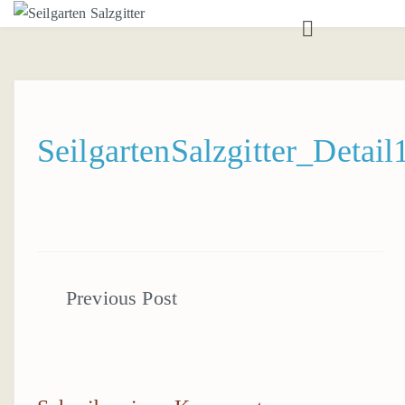
ANGEBOT
TEAMTRAININGS
SEILGARTEN
SeilgartenSalzgitter_Detail
AUSBILDUNG
BOULDERRAUM
BOULDERTRAINING
AUSBILDUNGEN
Beitragsnavigation
KONTAKT
ANSPRECHPARTNER*IN