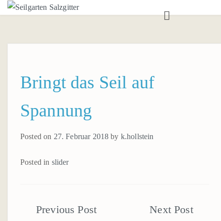
ANGEBOT
TEAMTRAININGS
SEILGARTEN
Bringt das Seil auf
AUSBILDUNG
Spannung
BOULDERRAUM
Posted on
27. Februar 2018
by
k.hollstein
BOULDERTRAINING
AUSBILDUNGEN
Posted in
slider
KONTAKT
ANSPRECHPARTNER*IN
Beitragsnavigation