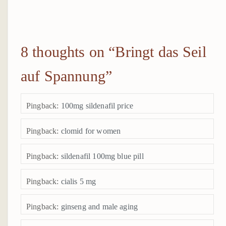
TERMIN BUCHEN
INFOS
8 thoughts on “
Bringt das Seil
WIR STELLEN UNS VOR
auf Spannung
”
UNSER LEITBILD
GESCHICHTE
Pingback:
100mg sildenafil price
STANDORTBESCHREIBUNG
Pingback:
clomid for women
ANSPRECHPARTNER*IN
Pingback:
sildenafil 100mg blue pill
PARTNER / KOOPERATIONEN
Pingback:
cialis 5 mg
DOWNLOADS
Pingback:
ginseng and male aging
MEDIEN